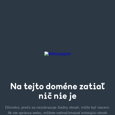
Na tejto
doméne zatiaľ
nič nie je
Dôvodov, prečo sa nezobrazuje žiadny obsah, môže byť
viacero.
Ak ste správca webu, môžete nahrať/zmazať
existujúci obsah